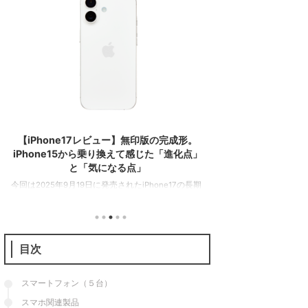
2026/7/15
【iPhone17レビュー】無印版の完成形。
GooglePixel
iPhone15から乗り換えて感じた「進化点」
下げ。コー
と「気になる点」
Googleストアでは１年
今回は2025年9月19日に発売されたiPhone17の長期
が在庫処分の値下げを
使用レビューを行う。前々作iPhone15からの乗り換
GooglePixel9aが1
え。廉価版のiPhone17eのレビューは次のとおり。
年モデルのGoogleP
iPhone15から一体何が変わったのか。本機の特徴を
のとおり。 項目Google P
紹介するとともに、果たしてこのスマホを買うべき
格79,900円（128GB）
目次
なのかを解説していこう。 こっちもおすすめ 結論
円（128GB）94,900
（買うべき人・そうでない人） 最初にこの記事の結
G4Tensor G4メモリ8
論。iPhone17は従来のモデルから順当に性能が底上
スマートフォン（５台）
げされつつ「使いやすさ」が格段に向上した一台だ
スマホ関連製品