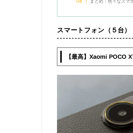
多分300万画素 ...
まとめ：色々なスマ
スマートフォン（５台）
【最高】Xaomi POCO 