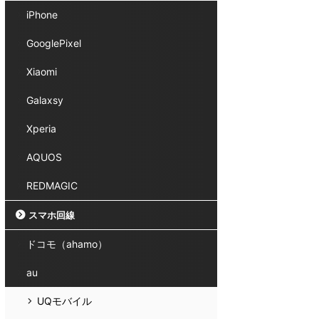
iPhone
GooglePixel
Xiaomi
Galaxsy
Xperia
AQUOS
REDMAGIC
スマホ回線
ドコモ（ahamo）
au
UQモバイル