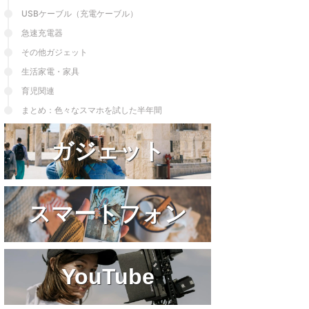
と言える。iPhone8⇒SE⇒SE2⇒13 ...
USBケーブル（充電ケーブル）
急速充電器
その他ガジェット
生活家電・家具
育児関連
まとめ：色々なスマホを試した半年間
ガジェット
スマートフォン
YouTube