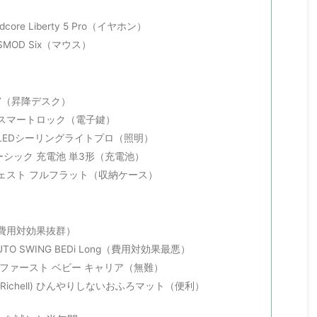
core Liberty 5 Pro（イヤホン）
SMOD Six（マウス）
 E7（昇降デスク）
2026/8/1
2026/7/18
ot スマートロック（電子鍵）
ot LEDシーリングライトプロ（照明）
ホを安く買う方法と
【2026年7月】iPhone・Apple製品が一斉
ベーシック 充電池 単3形（充電池）
なキャンペーン
値上げ！改定前後の価格比較表と今すぐ安く
買う方法
ェスト フルフラット（収納ケース）
ン。そしてスマホを
だ。この記事では各
Apple製品に関する衝撃的なニュースが飛び込んで
ンペーン情報とスマ
きた。先行して発表されていたiPadやMacの値上げ
法についてまとめて
に続き、ついにiPhoneやApple Watch、AirPods、
費用対効果抜群）
キャンペーン
さらには「Apple認定整備済製品」までもが一斉値
一括110,800円）
上げされることが発表された。しかも7月18日付で
O SWING BEDi Long（費用対効果最悪）
）⇒楽天モバイル（月額
値上げ実施済み。 俺のメイン機であるiPhone17も
ファースト ベビー キャリア（無難）
hamo（本体一括51,513
残念ながら値上げ対象。 この記事では値上げ前と値
ichell) ひんやりしないおふろマット（便利）
み切る中、楽天モバイ
上げ後の価格比較表や、今後の次期モデル（iPhone
が安く、i ...
18など）の予想・安く買うための方法を解説する。