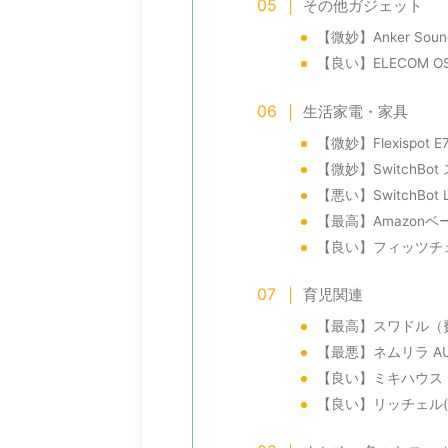
その他ガジェット
【微妙】Anker Sound
【良い】ELECOM O
生活家電・家具
【微妙】Flexispot
2026/7/11
【微妙】SwitchB
【悪い】SwitchB
度で二度おいしい】2026年プライムデ
【2026年8月版】スマ
【最高】Amazon
で俺が欲しいものリスト【二毛作】
各通信キャリアのお得
【良い】フィッツチ
終わりかけの2026年アマゾンプライムでー対
現代人の必需品、スマートフォ
で俺が欲しいものを紹介する。なぜそれが欲
使うには通信回線の契約が必須
かと思ったのかをこの記事で書き記すこと
通信キャリアの最新お得なキャ
育児関連
際に買ったあとのレビューの肥やしにするの
ートフォンを安く手に入れる方
【最高】スワドル（
。つまり一度で二度おいしい。 こっちもおす
解説をする。 今月のおすすめ
witchBot 防犯カメラ 300万画素（ナイトビジ
iPhone17⇒楽天モバイル（本体
【最悪】ネムリラ AUT
 スイッチボットの見守りカメラ。犯罪者は監
iPhone17e（２年レンタル
【良い】ミキハウス 
ラと呼ぶ。第１子が産まれたので、赤ちゃん
１円） Google Pixel 10a⇒a
【良い】リッチェル(R
守りカメラとしてほしい。故にナイトビジョ
円） 各キャリアが値上げに踏
須。300万画素と500万画素の商品があるん
ルが奮闘。 iPhone17の一括価格