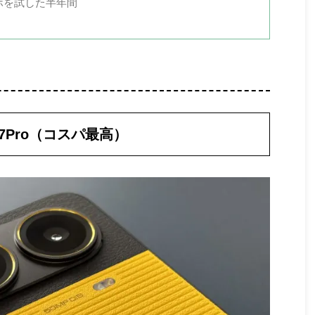
1. 【現行モデル】iPhoneシリ ...
ホを試した半年間
X7Pro（コスパ最高）