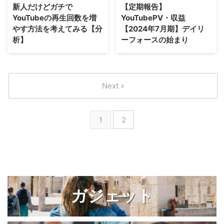
新人だけどガチで
【定期報告】
YouTubeの再生回数を増
YouTubePV・収益
やす方法を考えてみる【分
【2024年7月期】デイリ
析】
ーフォースの始まり
Next »
1
2
ガジェット