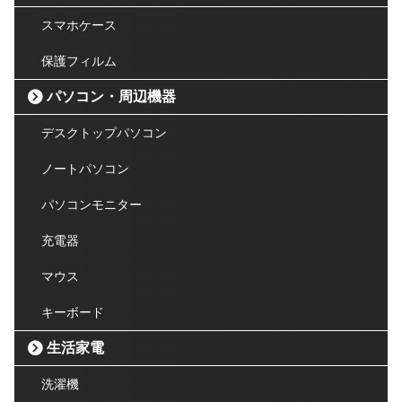
スマホケース
保護フィルム
パソコン・周辺機器
デスクトップパソコン
ノートパソコン
パソコンモニター
充電器
マウス
キーボード
生活家電
洗濯機