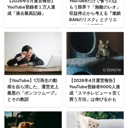
【2026年5月運営報告】
YouTubeだけで食うのは
YouTube登録者１万人達
もう限界？「無敵のレオ」
成「過去最高記録」
収益停止から考える『連鎖
BANのリスク』とクリエ
イターの出口戦略
2026/5/10
2026/7/6
【YouTube】1万再生の動
【2026年4月運営報告】
画を自ら消した、運営史上
YouTube登録者9000人達
最悪の「ポンコツムーブ」
成「スマホレビュー × 安く
とその教訓
買う方法」は伸びるかも