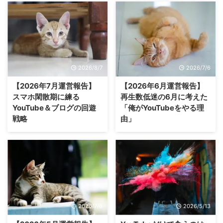
2026/8/7
2026/7/6
【2026年7月運営報告】
【2026年6月運営報告】
スマホ閑散期に練る
再生数低迷の6月に考えた
YouTube＆ブログの回遊
「俺がYouTubeをやる理
戦略
由」
2026/7/6
2026/5/13