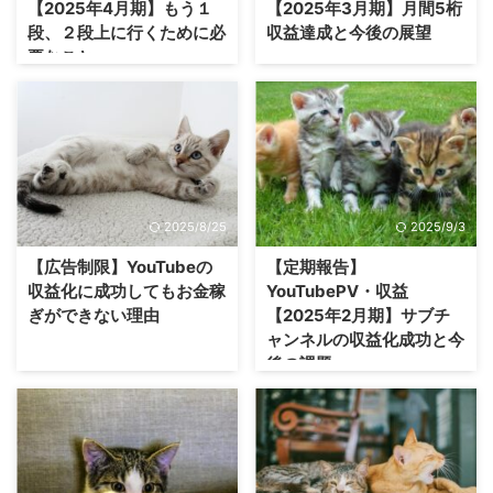
【2025年4月期】もう１
【2025年3月期】月間5桁
段、２段上に行くために必
収益達成と今後の展望
要なこと
2025/8/25
2025/9/3
【広告制限】YouTubeの
【定期報告】
収益化に成功してもお金稼
YouTubePV・収益
ぎができない理由
【2025年2月期】サブチ
ャンネルの収益化成功と今
後の課題