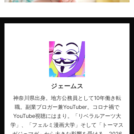
ジェームス
神奈川県出身。地方公務員として10年働き転
職。副業ブロガー兼YouTuber。コロナ禍で
YouTube視聴にはまり。「リベラルアーツ大
学」、「フェルミ漫画大学」そして「トーマス
ガジェマガ」から大きな影響を受ける。2026