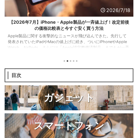
2026/7/15
【iPhone17レビュー】無印版の完成形。iPhone15から乗り換
えて感じた「進化点」と「気になる点」
今回は2025年9月19日に発売されたiPhone17の長期使用レビューを
行う。前々作iPhone15からの乗り換え。廉価版のiPhone17eのレビ
ューは次のとおり。 iPhone15から一体何が変わったのか。本機の特
徴を紹介するとともに、果たしてこのスマホを買うべきなのかを解
説していこう。 こっちもおすすめ 結論（買うべき人・そうでない
人） 最初にこの記事の結論。iPhone17は従来のモデルから順当に性
能が底上げされつつ「使いやすさ」が格段に向上した一台だと言え
目次
る。iPhone8⇒SE⇒SE2⇒13 ...
ガジェット
スマートフォン