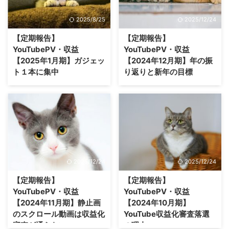
2025/8/25
2025/12/24
【定期報告】
【定期報告】
YouTubePV・収益
YouTubePV・収益
【2025年1月期】ガジェッ
【2024年12月期】年の振
ト１本に集中
り返りと新年の目標
2025/12/24
2025/12/24
【定期報告】
【定期報告】
YouTubePV・収益
YouTubePV・収益
【2024年11月期】静止画
【2024年10月期】
のスクロール動画は収益化
YouTube収益化審査落選
審査が通らない
の理由