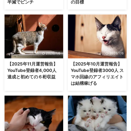
半減でピンチ
の目標
2026/7/6
2026/7/6
【2025年11月運営報告】
【2025年10月運営報告】
YouTube登録者4,000人
YouTube登録者3000人 ス
達成と初めての６桁収益
マホ回線のアフィリエイト
は結構稼げる