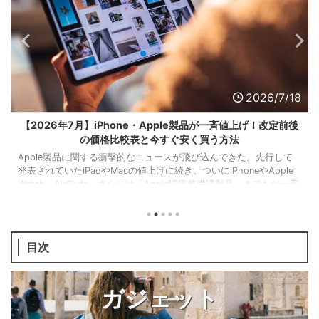
2026/7/18
【2026年7月】iPhone・Apple製品が一斉値上げ！改定前後
の価格比較表と今すぐ安く買う方法
Apple製品に関する衝撃的なニュースが飛び込んできた。先行して
発表されていたiPadやMacの値上げに続き、ついにiPhoneやApple
Watch、AirPods、さらには「Apple認定整備済製品」までもが一斉
値上げされることが発表された。しかも7月18日付で値上げ実施済
み。 俺のメイン機であるiPhone17も残念ながら値上げ対象。 この
記事では値上げ前と値上げ後の価格比較表や、今後の次期モデル
（iPhone 18など）の予想・安く買うための方法を解説する。 1.
目次
【現行モデル】iPhoneシリ ...
ガジェット