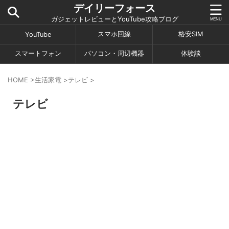
デイリーフォース
ガジェットレビューとYouTube攻略ブログ
スマホ回線
格安SIM
YouTube
スマートフォン
パソコン・周辺機器
体験談
HOME
>
生活家電
>
テレビ
>
テレビ