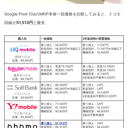
Google Pixel 10aのMNP本体一括価格を比較してみると、ドコモ
回線が
51,513円
と最安。
購入先
一括価格
2年返却時の実質価格
乗り換え：56,800円
乗り換え：11,047円
新規契約：56,800円※18歳以下
新規契約：11,047円※18歳以下
機種変更：89,800円
機種変更：54,600円
UQモバイル
定価：89,800円
乗り換え：実質79,760円
乗り換え：実質13,760円
新規契約：実質82,760円
新規契約：実質28,760円
機種変更：89,760円
機種変更：47,760円
楽天モバイル
※別途返却手数料3,300円
定価：89,760円
乗り換え：88,560円
乗り換え：24円
新規契約：88,560円※18歳以下
新規契約：24円
機種変更：93,600円
機種変更：54,240円
ソフトバンク
※別途返却手数料22,000円
定価：93,600円
乗り換え：77,040円
乗り換え：24円
新規契約：81,792円
新規契約：19,200円
機種変更：93,600円
機種変更：46,800円
ワイモバイル
※返却手数料無料
定価：93,600円
乗り換え：51,513円
乗り換え：33円
新規契約：95,513円
新規契約：44,033円