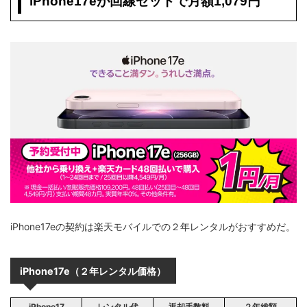
iPhone17eが回線セットで月額1,079円
iPhone17eの契約は楽天モバイルでの２年レンタルがおすすめだ。
iPhone17e
（２年レンタル価格）
iPhone17
レンタル代
返却手数料
２年総額