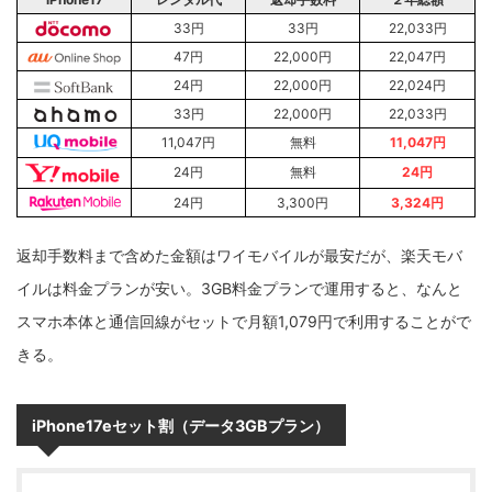
33円
33円
22,033円
47円
22,000円
22,047円
24円
22,000円
22,024円
33円
22,000円
22,033円
11,047円
無料
11,047円
24円
無料
24円
24円
3,300円
3,324円
返却手数料まで含めた金額はワイモバイルが最安だが、楽天モバ
イルは料金プランが安い。3GB料金プランで運用すると、なんと
スマホ本体と通信回線がセットで月額1,079円で利用することがで
きる。
iPhone17eセット割（データ3GBプラン）