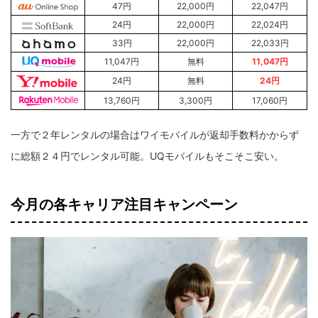
47円
22,000円
22,047円
24円
22,000円
22,024円
33円
22,000円
22,033円
11,047円
無料
11,047円
24円
無料
24円
13,760円
3,300円
17,060円
一方で２年レンタルの場合はワイモバイルが返却手数料かからず
に総額２４円でレンタル可能。UQモバイルもそこそこ安い。
今月の各キャリア注目キャンペーン