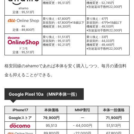
機種変更：95,513円
機種変更：52,745円
※別途返却手数料22,000円
ahamo
定価：95,513円
乗り換え：67,800円
乗り換え：47円
新規契約：67,800円※18歳以下
新規契約：47円※18歳以下
au
機種変更：84,300円
機種変更：49,100円
定価：89,800円
※別途返却手数料22,000円
乗り換え：51,513円
乗り換え：33円
新規契約：95,513円
新規契約：44,033円
機種変更：92,213円
機種変更：49,445円
ドコモ
※別途返却手数料22,000円
定価：95,513円
格安回線のahamoであれば本体を安く購入しつつ、毎月の通信料
金も抑えることができる。
Google Pixel 10a （MNP本体一括）
iPhone17
本体価格
MNP割引
本体一括価格
Googleストア
79,900
円
ー
71,900
円
95,513
- 44,000円
51,513円
89,800円
-22,000円
67,800円