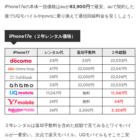
iPhone17eの本体一括価格はauが
83,900円
で最安。auで契約した
後でUQモバイルやpovoに乗り換えて通信回線料金を安くしよう。
iPhone17e
（２年レンタル価格）
iPhone17
レンタル代
返却手数料
２年総額
33円
33円
22,033円
47円
22,000円
22,047円
24円
22,000円
22,024円
33円
22,000円
22,033円
11,047円
無料
11,047円
24円
無料
24円
24円
3,300円
3,324円
２年レンタルは返却手数料を含めた総額で見てみるとワイモバイ
ルが一番安い。次点で楽天モバイル。UQモバイルもそこそこ安