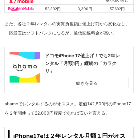
ー
ー
取り扱い無し
52,392円
3,300円
57,692円
また、各社２年レンタルの実質負担額は値上げ前から変化なし。
一応最安はソフトバンクになるが、通信回線料金が高い。
ドコモiPhone 17値上げ！でも2年レ
ンタル「月額1円」継続の「カラク
リ」
続きを見る
ahamoでレンタルするのがオススメ。定価142,800円のiPhone17
を２年間使って22,000円程度であれば安いと言える。
iPhone17eは２年レンタル月額１円がオス