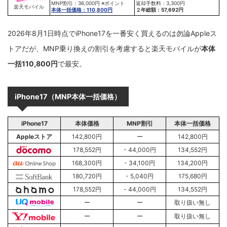
MNP割引：36,000円 ※ポイント
返却手数料：3,300円
楽天モバイル
本体一括価格：110,800円
２年総額：57,692円
2026年8月1日時点でiPhone17を一番安く買えるのは勿論Appleス
トアだが、MNP乗り換えの割引を考慮すると楽天モバイルが
本体
一括110,800円
で最安。
iPhone17
（MNP本体一括価格）
iPhone17
本体価格
MNP割引
本体一括価格
Appleストア
142,800円
ー
142,800円
178,552円
- 44,000円
134,552円
168,300円
- 34,100円
134,200円
180,720円
- 5,040円
175,680円
178,552円
- 44,000円
134,552円
ー
ー
取り扱い無し
ー
ー
取り扱い無し