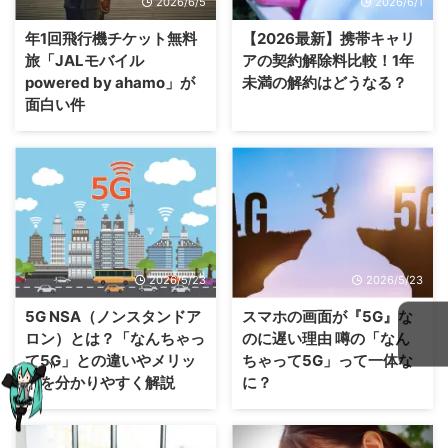
2026/6/5
2026/6/1
年1回飛行機チケット無料
【2026最新】携帯キャリ
旅「JALモバイル
アの契約解除料比較！1年
powered by ahamo」が
未満の解約はどうなる？
面白い件
2026/5/23
2026/5/23
5G NSA（ノンスタンドア
スマホの画面が『5G』な
ロン）とは？「なんちゃっ
のに遅い理由 噂の「なん
て5G」との違いやメリッ
ちゃって5G」って一体な
トを分かりやすく解説
に？