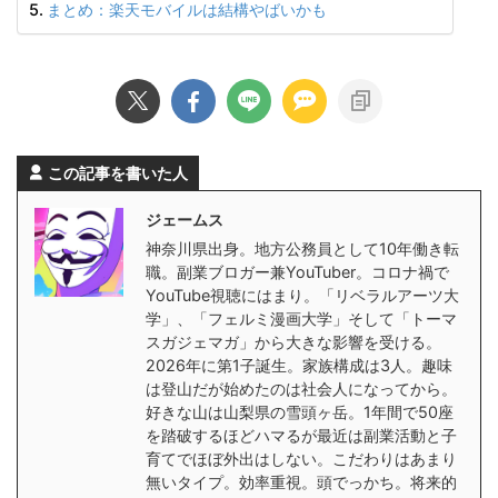
まとめ：楽天モバイルは結構やばいかも
この記事を書いた人
ジェームス
神奈川県出身。地方公務員として10年働き転
職。副業ブロガー兼YouTuber。コロナ禍で
YouTube視聴にはまり。「リベラルアーツ大
学」、「フェルミ漫画大学」そして「トーマ
スガジェマガ」から大きな影響を受ける。
2026年に第1子誕生。家族構成は3人。趣味
は登山だが始めたのは社会人になってから。
好きな山は山梨県の雪頭ヶ岳。1年間で50座
を踏破するほどハマるが最近は副業活動と子
育てでほぼ外出はしない。こだわりはあまり
無いタイプ。効率重視。頭でっかち。将来的