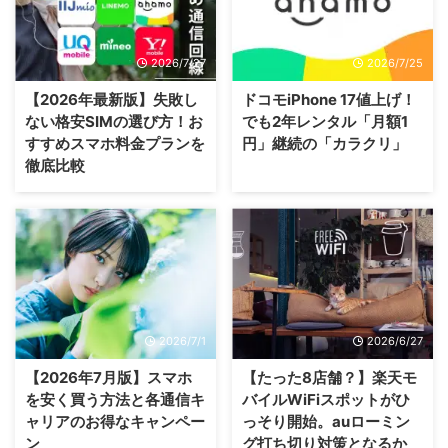
2026/7/27
2026/7/25
【2026年最新版】失敗し
ドコモiPhone 17値上げ！
ない格安SIMの選び方！お
でも2年レンタル「月額1
すすめスマホ料金プランを
円」継続の「カラクリ」
徹底比較
2026/7/1
2026/6/27
【2026年7月版】スマホ
【たった8店舗？】楽天モ
を安く買う方法と各通信キ
バイルWiFiスポットがひ
ャリアのお得なキャンペー
っそり開始。auローミン
ン
グ打ち切り対策となるか