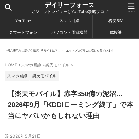
デイリーフォース
ガジェットレビューとYouTube攻略ブログ
スマホ回線
格安SIM
YouTube
スマートフォン
パソコン・周辺機器
体験談
〈景品表示法に基づく表記〉当サイトはアフィリエイトプログラムの収益を得ています。
HOME
>
スマホ回線
>
楽天モバイル
>
スマホ回線
楽天モバイル
【楽天モバイル】赤字350億の泥沼…
2026年9月「KDDIローミング終了」で本
当にヤバいかもしれない理由
2026年5月21日