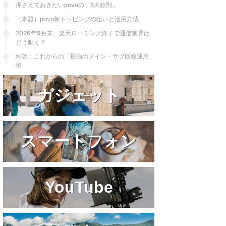
と言える。iPhone8⇒SE⇒SE2⇒13 ...
押さえておきたいpovoの「5大鉄則」
（本題）povo新トッピングの狙いと活用方法
2026年9月末、楽天ローミング終了で通信業界は
どう動く？
結論：これからの「最強のメイン・サブ回線運用
術」
ガジェット
スマートフォン
YouTube