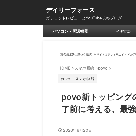
デイリーフォース
ガジェットレビューとYouTube攻略ブログ
パソコン・周辺機器
イヤホン
〈景品表示法に基づく表記〉当サイトはアフィリエイトプログ
HOME
>
スマホ回線
>
povo
>
povo
スマホ回線
povo新トッピン
了前に考える、最
2026年6月23日