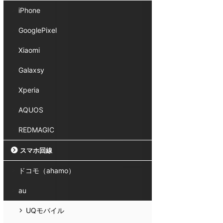
iPhone
GooglePixel
Xiaomi
Galaxsy
Xperia
AQUOS
REDMAGIC
スマホ回線
ドコモ（ahamo）
au
UQモバイル