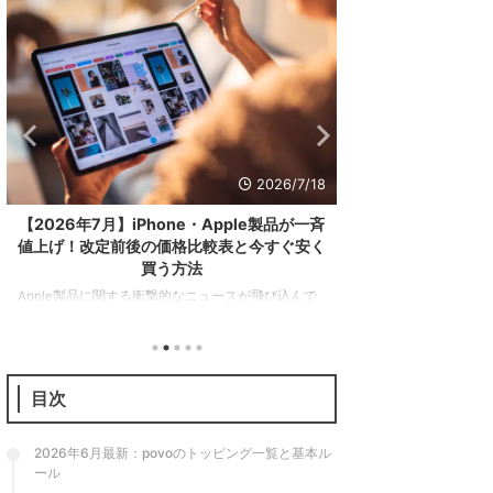
2026/7/15
【iPhone17レビュー】無印版の完成形。
GooglePixe
iPhone15から乗り換えて感じた「進化点」
下げ。コ
と「気になる点」
Googleストアでは
今回は2025年9月19日に発売されたiPhone17の長期
が在庫処分の値下げ
使用レビューを行う。前々作iPhone15からの乗り換
GooglePixel9a
え。廉価版のiPhone17eのレビューは次のとおり。
年モデルのGoogle
iPhone15から一体何が変わったのか。本機の特徴を
のとおり。 項目Google
紹介するとともに、果たしてこのスマホを買うべき
格79,900円（128G
目次
なのかを解説していこう。 こっちもおすすめ 結論
円（128GB）94,90
（買うべき人・そうでない人） 最初にこの記事の結
G4Tensor G4メモ
論。iPhone17は従来のモデルから順当に性能が底上
2026年6月最新：povoのトッピング一覧と基本ル
げされつつ「使いやすさ」が格段に向上した一台だ
ール