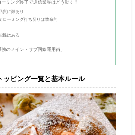
天ローミング終了で通信業界はどう動く？
品質に難あり
てローミング打ち切りは致命的
能性はある
最強のメイン・サブ回線運用術」
2026/8/1
2026/7/18
マホを安く買う方法と
【2026年7月】iPhone・Apple製品が一斉
得なキャンペーン
値上げ！改定前後の価格比較表と今すぐ安く
買う方法
フォン。そしてスマホを
oのトッピング一覧と基本ルール
必須だ。この記事では各
Apple製品に関する衝撃的なニュースが飛び込んで
キャンペーン情報とスマ
きた。先行して発表されていたiPadやMacの値上げ
る方法についてまとめて
に続き、ついにiPhoneやApple Watch、AirPods、
めキャンペーン
さらには「Apple認定整備済製品」までもが一斉値
体一括110,800円）
上げされることが発表された。しかも7月18日付で
ル）⇒楽天モバイル（月額
値上げ実施済み。 俺のメイン機であるiPhone17も
⇒ahamo（本体一括51,513
残念ながら値上げ対象。 この記事では値上げ前と値
踏み切る中、楽天モバイ
上げ後の価格比較表や、今後の次期モデル（iPhone
格が安く、i ...
18など）の予想・安く買うための方法を解説する。