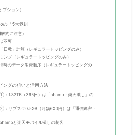
オプション）
voの「5大鉄則」
強制解約に注意）
しは不可
なく「日数」計算（レギュラートッピングのみ）
イミング（レギュラートッピングのみ）
グ保持時のデータ消費順序（レギュラートッピングの
ッピングの狙いと活用方法
1.32TB（365日）は「ahamo・楽天潰し」の
：サブスク0.5GB（月額600円）は「通信障害・
はahamoと楽天モバイル潰しの刺客