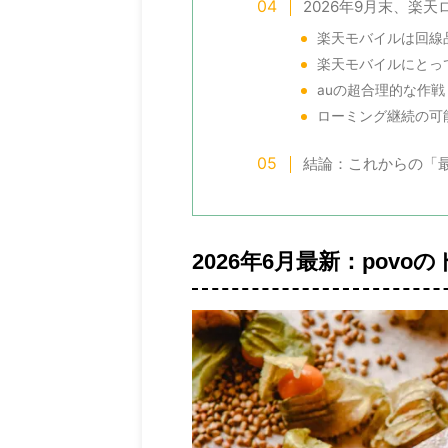
2026年9月末、楽
楽天モバイルは回線
楽天モバイルにとっ
auの超合理的な作戦
ローミング継続の可
結論：これからの「
2026/7/11
一度で二度おいしい】2026年プライムデ
【2026年8月版】ス
ーで俺が欲しいものリスト【二毛作】
各通信キャリアのお
回は終わりかけの2026年アマゾンプライムでー対
現代人の必需品、スマート
2026年6月最新：pov
商品で俺が欲しいものを紹介する。なぜそれが欲
使うには通信回線の契約が
いのかと思ったのかをこの記事で書き記すこと
通信キャリアの最新お得な
、実際に買ったあとのレビューの肥やしにするの
ートフォンを安く手に入れ
狙い。つまり一度で二度おいしい。 こっちもおす
解説をする。 今月のおすす
 SwitchBot 防犯カメラ 300万画素（ナイトビジ
iPhone17⇒楽天モバイル（本
ン） スイッチボットの見守りカメラ。犯罪者は監
iPhone17e（２年レンタ
カメラと呼ぶ。第１子が産まれたので、赤ちゃん
１円） Google Pixel 10a
の見守りカメラとしてほしい。故にナイトビジョ
円） 各キャリアが値上げに
は必須。300万画素と500万画素の商品があるん
ルが奮闘。 iPhone17の一括価