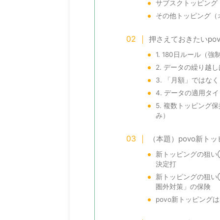
サブスクトッピング
その他トッピング（
押さえておきたいpo
1. 180日ルール（
2. データの繰り越
3. 「月額」では
4. データの適用タ
5. 複数トッピン
み）
（本題）povo新ト
新トッピングの狙い①：
決定打
新トッピングの狙い②
圏外対策」の保険
povo新トッピング