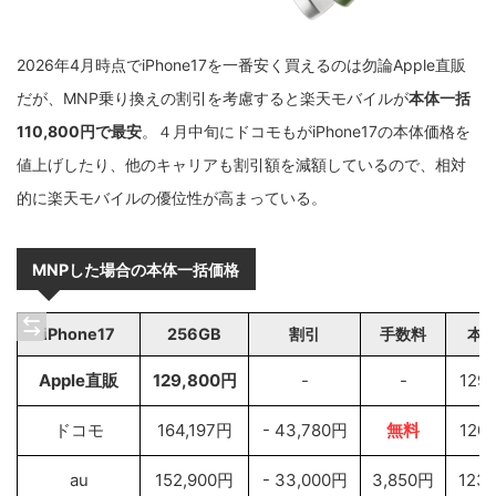
2026年4月時点でiPhone17を一番安く買えるのは勿論Apple直販
だが、MNP乗り換えの割引を考慮すると楽天モバイルが
本体一括
110,800円で最安
。４月中旬にドコモもがiPhone17の本体価格を
値上げしたり、他のキャリアも割引額を減額しているので、相対
的に楽天モバイルの優位性が高まっている。
MNPした場合の本体一括価格
iPhone17
256GB
割引
手数料
本
Apple直販
129,800円
-
-
129
ドコモ
164,197円
- 43,780円
無料
120
au
152,900円
- 33,000円
3,850円
123