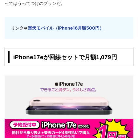
ってはうってつけのプランだ。
リンク⇒
楽天モバイル
（iPhone16月額500円）
iPhone17eが回線セットで月額1,079円