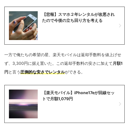
【悲報】スマホ２年レンタルが改悪され
たので今後の立ち回り方を考える
一方で俺たちの希望の星、楽天モバイルは返却手数料を値上げせ
ず、3,300円に据え置いた。この返却手数料の安さに加えて
月額1
円
と言う
圧倒的な安さでレンタル
ができる。
【楽天モバイル】iPhone17eが回線セッ
トで月額1,079円