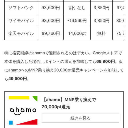
ソフトバンク
93,600円
割引なし
3,850円
97,4
ワイモバイル
93,600円
-16,560円
3,850円
80,8
楽天モバイル
89,760円
14,000pt
無料
75,7
特に格安回線のahamoで適用されるのはデカい。Googleストアで
本体を購入した場合、ポイントの還元を加味しても
69,900円
。仮
にahamoへのMNP乗り換え20,000pt還元キャンペーンを加味して
も
49,900円
。
【ahamo】MNP乗り換えで
20,000pt還元
続きを見る