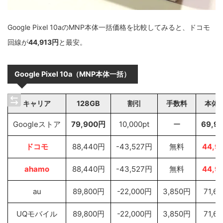
Google Pixel 10aのMNP本体一括価格を比較してみると、ドコモ
回線が
44,913円
と最安。
Google Pixel 10a（MNP本体一括）
キャリア
128GB
割引
手数料
本体
Googleストア
79,900
円
10,000pt
ー
69,9
ドコモ
88,440円
-43,527円
無料
44,9
ahamo
88,440円
-43,527円
無料
44,9
au
89,800円
-22,000円
3,850円
71,6
UQモバイル
89,800円
-22,000円
3,850円
71,6