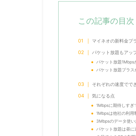
多分300万画素 ...
この記事の目次
マイネオの新料金プ
パケット放題もアッ
パケット放題1Mbp
パケット放題プラスが
それぞれの速度でで
気になる点
1Mbpsに期待しす
1Mbpsは他社の利
3Mbpsのデータ使
パケット放題は昼に