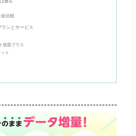
限は健在
料金比較
プランとサービス
ト放題プラス
ケット