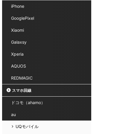
iPhone
GooglePixel
Xiaomi
Galaxsy
Xperia
AQUOS
REDMAGIC
スマホ回線
ドコモ（ahamo）
au
UQモバイル