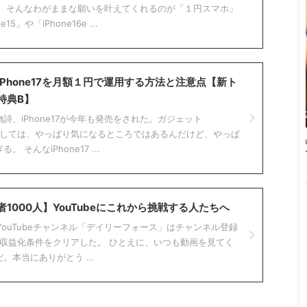
。 そんなわがままな願いを叶えてくれるのが「１円スマホ」
5」や「iPhone16e ...
Phone17を月額１円で運用する方法と注意点【新ト
特典B】
2026/8/1
2026/7/18
詩、iPhone17が今年も発売をされた。ガジェット
くれとしては、やっぱり気になるところではあるんだけど、やっぱ
ホを安く買う方法と
【2026年7月】iPhone・Apple製品が一斉
 そんなiPhone17 ...
なキャンペーン
値上げ！改定前後の価格比較表と今すぐ安く
買う方法
ン。そしてスマホを
だ。この記事では各
Apple製品に関する衝撃的なニュースが飛び込んで
ンペーン情報とスマ
きた。先行して発表されていたiPadやMacの値上げ
1000人】YouTubeにこれから挑戦する人たちへ
法についてまとめて
に続き、ついにiPhoneやApple Watch、AirPods、
キャンペーン
さらには「Apple認定整備済製品」までもが一斉値
弊YouTubeチャンネル「デイリーフォース」はチャンネル登録
一括110,800円）
上げされることが発表された。しかも7月18日付で
し、収益化条件をクリアした。 ひとえに、いつも動画を見てく
）⇒楽天モバイル（月額
値上げ実施済み。 俺のメイン機であるiPhone17も
。本当にありがとう ...
hamo（本体一括51,513
残念ながら値上げ対象。 この記事では値上げ前と値
み切る中、楽天モバイ
上げ後の価格比較表や、今後の次期モデル（iPhone
が安く、i ...
18など）の予想・安く買うための方法を解説する。