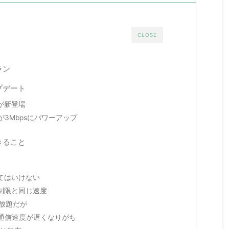
1. 【現行モデル】iPhoneシリ ...
CLOSE
ラン
プデート
sが新登場
3Mbpsにパワーアップ
きること
ぎてはいけない
用制限と同じ速度
い放題だが
通信速度が遅くなりがち