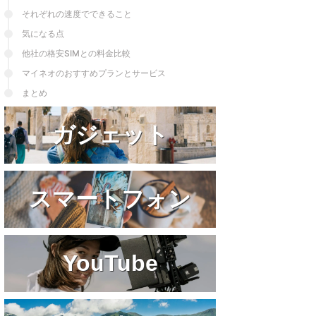
と言える。iPhone8⇒SE⇒SE2⇒13 ...
それぞれの速度でできること
気になる点
他社の格安SIMとの料金比較
マイネオのおすすめプランとサービス
まとめ
ガジェット
スマートフォン
YouTube