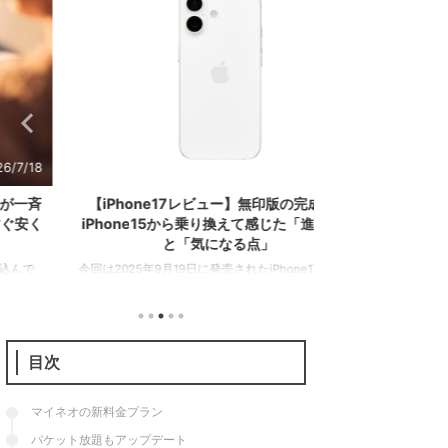
2026/7/15
【iPhone17レビュー】無印版の完成形。
GooglePixel
iPhone15から乗り換えて感じた「進化点」
下げ。コー
と「気になる点」
Googleストアでは１年
今回は2025年9月19日に発売されたiPhone17の長期
が在庫処分の値下げを
使用レビューを行う。前々作iPhone15からの乗り換
GooglePixel9aが1
え。廉価版のiPhone17eのレビューは次のとおり。
年モデルのGoogleP
iPhone15から一体何が変わったのか。本機の特徴を
のとおり。 項目Google P
紹介するとともに、果たしてこのスマホを買うべき
格79,900円（128GB）
目次
なのかを解説していこう。 こっちもおすすめ 結論
円（128GB）94,900
（買うべき人・そうでない人） 最初にこの記事の結
G4Tensor G4メモリ8
論。iPhone17は従来のモデルから順当に性能が底上
マイネオの新料金プラン
げされつつ「使いやすさ」が格段に向上した一台だ
パケット放題もアップデート