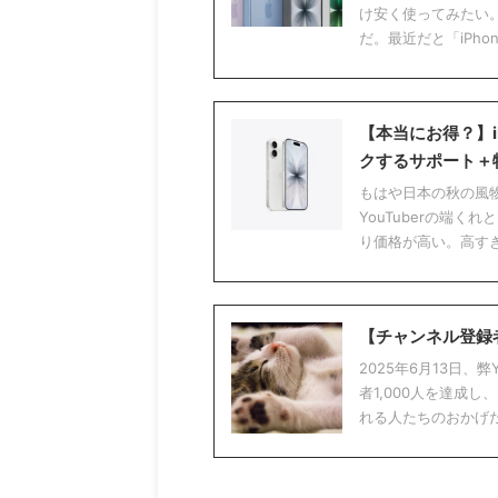
け安く使ってみたい
だ。最近だと「iPhone1
【本当にお得？】i
クするサポート＋
2026/7/11
もはや日本の秋の風物
YouTuberの端
度で二度おいしい】2026年プライムデ
【2026年8月版】スマ
り価格が高い。高すぎる。
で俺が欲しいものリスト【二毛作】
各通信キャリアのお得
終わりかけの2026年アマゾンプライムでー対
現代人の必需品、スマートフォ
で俺が欲しいものを紹介する。なぜそれが欲
使うには通信回線の契約が必須
かと思ったのかをこの記事で書き記すこと
通信キャリアの最新お得なキャ
【チャンネル登録者
際に買ったあとのレビューの肥やしにするの
ートフォンを安く手に入れる方
。つまり一度で二度おいしい。 こっちもおす
解説をする。 今月のおすすめ
2025年6月13日、
witchBot 防犯カメラ 300万画素（ナイトビジ
iPhone17⇒楽天モバイル（本体
者1,000人を達成
 スイッチボットの見守りカメラ。犯罪者は監
iPhone17e（２年レンタル
れる人たちのおかげだ
ラと呼ぶ。第１子が産まれたので、赤ちゃん
１円） Google Pixel 10a⇒a
守りカメラとしてほしい。故にナイトビジョ
円） 各キャリアが値上げに踏
須。300万画素と500万画素の商品があるん
ルが奮闘。 iPhone17の一括価格