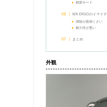
多分300万画素 ...
精密モード
MX ERGOのイマイ
掃除が面倒くさい
耐久性が悪い
まとめ
外観