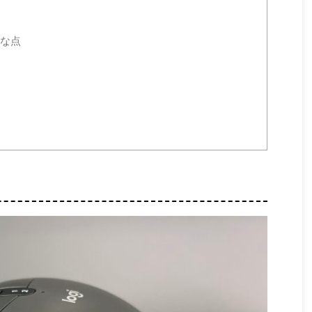
1. 【現行モデル】iPhoneシリ ...
チな点