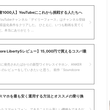
1000人】YouTubeにこれから挑戦する人たちへ
弊YouTubeチャンネル「デイリーフォース」はチャンネル登録
し、収益化条件をクリアした。 ひとえに、いつも動画を見てく
。本当にありがとう ...
dcore Liberty5レビュー】15,000円で買えるコスパ最
日に発売されたばかりの新型ワイヤレスイヤホン、ANKER
erty 5 のレビューをしていきたいと思う。 前作「Soundcore
スマホを最も安く運用する方法とオススメの乗り換
ったスマートフォン。できることなら新しい機種をできるだ