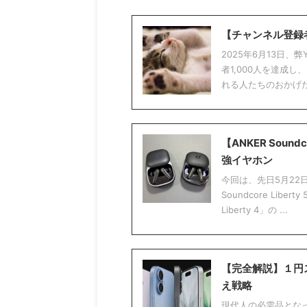
【チャンネル登録者
2025年6月13日、
者1,000人を達成
れる人たちのおかげだ
【ANKER Soun
強イヤホン
今回は、先日5月22
Soundcore Lib
Liberty 4」の ...
【完全解説】１円
え戦略
現代人の必需品とな