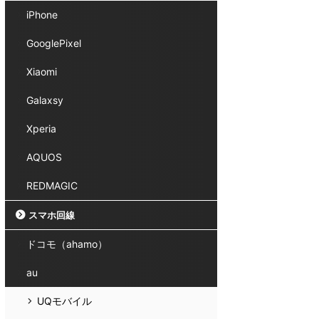
iPhone
GooglePixel
Xiaomi
Galaxsy
Xperia
AQUOS
REDMAGIC
スマホ回線
ドコモ（ahamo）
au
UQモバイル