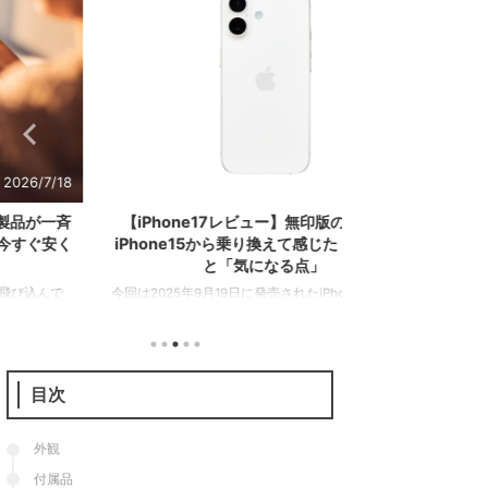
2026/7/15
【iPhone17レビュー】無印版の完成形。
GooglePixel
iPhone15から乗り換えて感じた「進化点」
下げ。コー
と「気になる点」
Googleストアでは１年
今回は2025年9月19日に発売されたiPhone17の長期
が在庫処分の値下げを
使用レビューを行う。前々作iPhone15からの乗り換
GooglePixel9aが1
え。廉価版のiPhone17eのレビューは次のとおり。
年モデルのGoogleP
iPhone15から一体何が変わったのか。本機の特徴を
のとおり。 項目Google P
紹介するとともに、果たしてこのスマホを買うべき
格79,900円（128GB）
目次
なのかを解説していこう。 こっちもおすすめ 結論
円（128GB）94,900
（買うべき人・そうでない人） 最初にこの記事の結
G4Tensor G4メモリ8
論。iPhone17は従来のモデルから順当に性能が底上
外観
げされつつ「使いやすさ」が格段に向上した一台だ
付属品