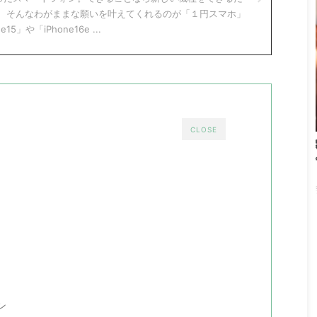
。 そんなわがままな願いを叶えてくれるのが「１円スマホ」
5」や「iPhone16e ...
2026/8/1
2026/7/18
CLOSE
ホを安く買う方法と
【2026年7月】iPhone・Apple製品が一斉
なキャンペーン
値上げ！改定前後の価格比較表と今すぐ安く
買う方法
ン。そしてスマホを
だ。この記事では各
Apple製品に関する衝撃的なニュースが飛び込んで
ンペーン情報とスマ
きた。先行して発表されていたiPadやMacの値上げ
法についてまとめて
に続き、ついにiPhoneやApple Watch、AirPods、
キャンペーン
さらには「Apple認定整備済製品」までもが一斉値
一括110,800円）
上げされることが発表された。しかも7月18日付で
）⇒楽天モバイル（月額
値上げ実施済み。 俺のメイン機であるiPhone17も
hamo（本体一括51,513
残念ながら値上げ対象。 この記事では値上げ前と値
み切る中、楽天モバイ
上げ後の価格比較表や、今後の次期モデル（iPhone
が安く、i ...
18など）の予想・安く買うための方法を解説する。
ン