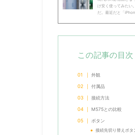
け安く使ってみたい
だ。最近だと「iPhone1
2026/7/11
この記事の目次
度で二度おいしい】2026年プライムデ
【2026年8月版】スマ
で俺が欲しいものリスト【二毛作】
各通信キャリアのお得
外観
終わりかけの2026年アマゾンプライムでー対
現代人の必需品、スマートフォ
で俺が欲しいものを紹介する。なぜそれが欲
使うには通信回線の契約が必須
付属品
かと思ったのかをこの記事で書き記すこと
通信キャリアの最新お得なキャ
際に買ったあとのレビューの肥やしにするの
ートフォンを安く手に入れる方
接続方法
。つまり一度で二度おいしい。 こっちもおす
解説をする。 今月のおすすめ
witchBot 防犯カメラ 300万画素（ナイトビジ
iPhone17⇒楽天モバイル（本体
M575との比較
 スイッチボットの見守りカメラ。犯罪者は監
iPhone17e（２年レンタル
ラと呼ぶ。第１子が産まれたので、赤ちゃん
１円） Google Pixel 10a⇒a
ボタン
守りカメラとしてほしい。故にナイトビジョ
円） 各キャリアが値上げに踏
須。300万画素と500万画素の商品があるん
ルが奮闘。 iPhone17の一括価格
接続先切り替えボタ