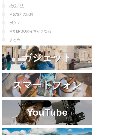
と言える。iPhone8⇒SE⇒SE2⇒13 ...
接続方法
M575との比較
ボタン
MX ERGOのイマイチな点
まとめ
ガジェット
スマートフォン
YouTube