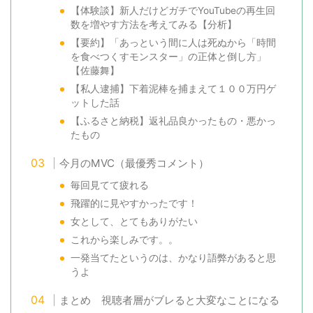
【体験談】新人だけどガチでYouTubeの再生回
数を増やす方法を考えてみる【分析】
【要約】「あっという間に人は死ぬから「時間
を食べつくすモンスター」の正体と倒し方」
【佐藤舞】
【私人逮捕】下着泥棒を捕まえて１００万円ゲ
ットした話
【ふるさと納税】返礼品良かったもの・悪かっ
たもの
今月のMVC（最優秀コメント）
毎回見てて疲れる
飛躍的に見やすかったです！
女として、とてもありがたい
これから楽しみです。。
一発当てたというのは、かなり語弊があると思
うよ
まとめ 視聴者層がブレると大変なことになる