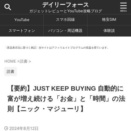
デイリーフォース
ガジェットレビューとYouTube攻略ブログ
スマホ回線
格安SIM
YouTube
スマートフォン
パソコン・周辺機器
体験談
〈景品表示法に基づく表記〉当サイトはアフィリエイトプログラムの収益を得ています。
HOME
>
読書
>
読書
【要約】JUST KEEP BUYING 自動的に
富が増え続ける「お金」と「時間」の法
則【ニック・マジューリ】
2024年8月12日