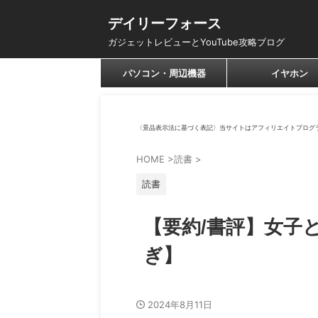
デイリーフォース
ガジェットレビューとYouTube攻略ブログ
パソコン・周辺機器
イヤホン
〈景品表示法に基づく表記〉当サイトはアフィリエイトプログ
HOME
>
読書
>
読書
【要約/書評】女子
ぎ】
2024年8月11日