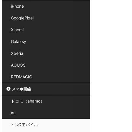
iPhone
GooglePixel
Xiaomi
Galaxsy
Xperia
AQUOS
REDMAGIC
スマホ回線
ドコモ（ahamo）
au
UQモバイル