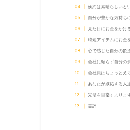
倹約は素晴らしいと
自分が豊かな気持ち
見た目にお金をかけ
時短アイテムにお金
2026/7/11
心で感じた自分の欲
度で二度おいしい】2026年プライムデ
【2026年8月版】スマ
会社に頼らず自分の
で俺が欲しいものリスト【二毛作】
各通信キャリアのお得
会社員はちょっとえ
終わりかけの2026年アマゾンプライムでー対
現代人の必需品、スマートフォ
で俺が欲しいものを紹介する。なぜそれが欲
使うには通信回線の契約が必須
あなたが嫉妬する人
かと思ったのかをこの記事で書き記すこと
通信キャリアの最新お得なキャ
際に買ったあとのレビューの肥やしにするの
ートフォンを安く手に入れる方
完璧を目指すよりま
。つまり一度で二度おいしい。 こっちもおす
解説をする。 今月のおすすめ
witchBot 防犯カメラ 300万画素（ナイトビジ
iPhone17⇒楽天モバイル（本体
書評
 スイッチボットの見守りカメラ。犯罪者は監
iPhone17e（２年レンタル
ラと呼ぶ。第１子が産まれたので、赤ちゃん
１円） Google Pixel 10a⇒a
守りカメラとしてほしい。故にナイトビジョ
円） 各キャリアが値上げに踏
須。300万画素と500万画素の商品があるん
ルが奮闘。 iPhone17の一括価格