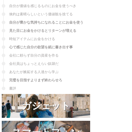
と言える。iPhone8⇒SE⇒SE2⇒13 ...
自分が価値を感じるものにお金を使うべき
倹約は素晴らしいという価値観を捨てる
自分が豊かな気持ちになれることにお金を使う
見た目にお金をかけるとリターンが増える
時短アイテムにお金をかける
心で感じた自分の欲望を紙に書き出す事
会社に頼らず自分の資産を作る
会社員はちょっとえらい奴隷だ
あなたが嫉妬する人達から学ぶ
完璧を目指すよりまず終わらせろ
書評
ガジェット