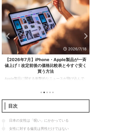
2026/7/15
【iPhone17レビュー】無印版の完成形。
GooglePixel
iPhone15から乗り換えて感じた「進化点」
下げ。コー
と「気になる点」
Googleストアでは１年
今回は2025年9月19日に発売されたiPhone17の長期
が在庫処分の値下げを
使用レビューを行う。前々作iPhone15からの乗り換
GooglePixel9aが1
え。廉価版のiPhone17eのレビューは次のとおり。
年モデルのGoogleP
iPhone15から一体何が変わったのか。本機の特徴を
のとおり。 項目Google P
紹介するとともに、果たしてこのスマホを買うべき
格79,900円（128GB）
目次
なのかを解説していこう。 こっちもおすすめ 結論
円（128GB）94,900
（買うべき人・そうでない人） 最初にこの記事の結
G4Tensor G4メモリ8
論。iPhone17は従来のモデルから順当に性能が底上
日本の女性は「呪い」にかかっている
げされつつ「使いやすさ」が格段に向上した一台だ
女性に対する偏見は男性だけではない