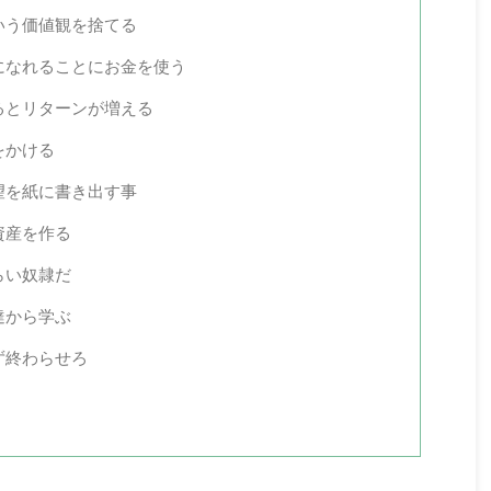
いう価値観を捨てる
になれることにお金を使う
るとリターンが増える
をかける
2026/8/1
2026/7/18
望を紙に書き出す事
ホを安く買う方法と
【2026年7月】iPhone・Apple製品が一斉
資産を作る
なキャンペーン
値上げ！改定前後の価格比較表と今すぐ安く
買う方法
らい奴隷だ
ン。そしてスマホを
だ。この記事では各
Apple製品に関する衝撃的なニュースが飛び込んで
達から学ぶ
ンペーン情報とスマ
きた。先行して発表されていたiPadやMacの値上げ
法についてまとめて
に続き、ついにiPhoneやApple Watch、AirPods、
ず終わらせろ
キャンペーン
さらには「Apple認定整備済製品」までもが一斉値
一括110,800円）
上げされることが発表された。しかも7月18日付で
）⇒楽天モバイル（月額
値上げ実施済み。 俺のメイン機であるiPhone17も
hamo（本体一括51,513
残念ながら値上げ対象。 この記事では値上げ前と値
み切る中、楽天モバイ
上げ後の価格比較表や、今後の次期モデル（iPhone
が安く、i ...
18など）の予想・安く買うための方法を解説する。